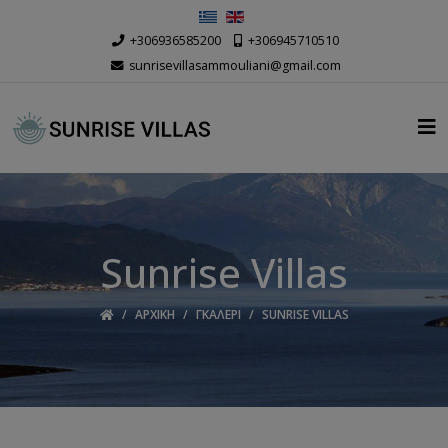
Επιλέξτε τη γλώσσα σας
+306936585200
+306945710510
sunrisevillasammouliani@gmail.com
Sunrise Villas
ΑΡΧΙΚΉ
ΓΚΑΛΕΡΊ
SUNRISE VILLAS